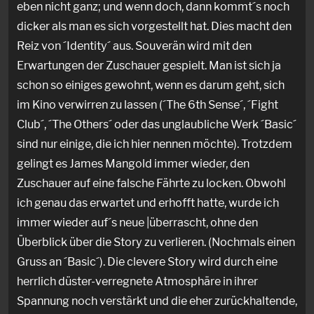
eben nicht ganz; und wenn doch, dann kommt´s noch
dicker als man es sich vorgestellt hat. Dies macht den
Reiz von ´Identity´ aus. Souverän wird mit den
Erwartungen der Zuschauer gespielt. Man ist sich ja
schon so einiges gewohnt, wenn es darum geht, sich
im Kino verwirren zu lassen (´The 6th Sense´, ´Fight
Club´, ´The Others´ oder das unglaubliche Werk ´Basic´
sind nur einige, die ich hier nennen möchte). Trotzdem
gelingt es James Mangold immer wieder, den
Zuschauer auf eine falsche Fährte zu locken. Obwohl
ich genau das erwartet und erhofft hatte, wurde ich
immer wieder auf´s neue |überrascht, ohne den
Überblick über die Story zu verlieren. (Nochmals einen
Gruss an ´Basic´). Die clevere Story wird durch eine
herrlich düster-verregnete Atmosphäre in ihrer
Spannung noch verstärkt und die eher zurückhaltende,