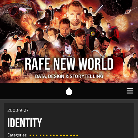
RAFE NEW WORLD
DATA, DESIGN & STORYTELLING
2003-9-27
IDENTITY
Categories:
● ● ●
● ● ●
● ● ●
● ● ●
● ● ●