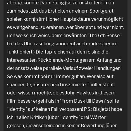
aber gekonnte Darbietung (so zurückhaltend man
zumindest z.B. das Ersticken an einem Sportgerät
spielen kann) sämtlicher Hauptakteure verunmöglicht
es weitgehend, zu erahnen, wer überlebt und wer nicht.
(Ich weiss, ich weiss, beim erwähnten ´The 6th Sense´
hat das Überraschungsmoment auch anders herum
funktioniert.) Die Tüpfelchen auf dem o sind die
interessanten Rückblende-Montagen am Anfang und
der ansatzweise parallele Verlauf zweier Handlungen.
So was kommt bei mir immer gut an. Wer also auf
spannende, ansprechend inszenierte Thriller steht
oder wissen möchte, ob es John Hawkes in diesem
Film besser ergeht als in ´From Dusk till Dawn´ sollte
´Identity´ auf keinen Fall verpassen! P.S.: Bis jetzt habe
ich in allen Kritiken |über ´Identity´ drei Wörter
gelesen, die anscheinend in keiner Bewertung |über