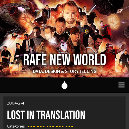
RAFE NEW WORLD
DATA, DESIGN & STORYTELLING
2004-2-4
LOST IN TRANSLATION
Categories:
● ● ●
● ● ●
● ● ●
● ● ●
● ● ●