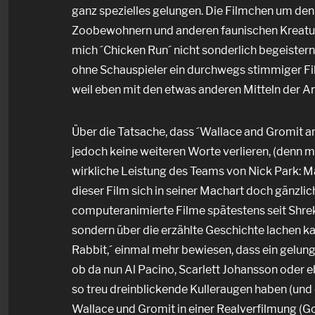
ganz spezielles gelungen. Die Filmchen um den 
Zoobewohnern und anderen faunischen Kreature
mich ´Chicken Run´ nicht sonderlich begeister
ohne Schauspieler ein durchwegs stimmiger Fil
weil eben mit den etwas anderen Mitteln der A
Über die Tatsache, dass ´Wallace and Gromit an
jedoch keine weiteren Worte verlieren, (denn mei
wirkliche Leistung des Teams von Nick Park: Man
dieser Film sich in seiner Machart doch gänzlic
computeranimierte Filme spätestens seit Shrek
sondern über die erzählte Geschichte lachen ka
Rabbit,´ einmal mehr bewiesen, dass ein gelung
ob da nun Al Pacino, Scarlett Johansson oder e
so treu dreinblickende Kulleraugen haben (und d
Wallace und Gromit in einer Realverfilmung (G