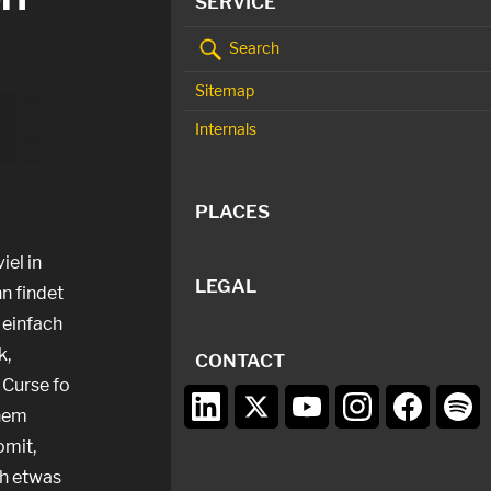
SERVICE
Search
Sitemap
Internals
PLACES
el in
LEGAL
n findet
 einfach
k,
CONTACT
 Curse fo
inem
omit,
ch etwas