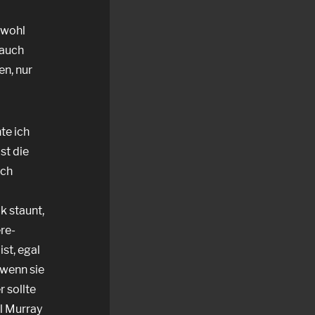
bwohl
 auch
en, nur
te ich
st die
ich
k staunt,
re-
st, egal
 wenn sie
r sollte
ll Murray