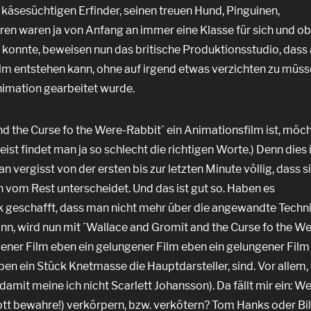
käsesüchtigen Erfinder, seinen treuen Hund, Pinguinen,
n waren ja von Anfang an immer eine Klasse für sich und o
n konnte, beweisen nun das britische Produktionsstudio, dass
m entstehen kann, ohne auf irgend etwas verzichten zu müss
nimation gearbeitet wurde.
d the Curse fo the Were-Rabbit´ ein Animationsfilm ist, möch
st findet man ja so schlecht die richtigen Worte.) Denn dies i
 vergisst von der ersten bis zur letzten Minute völlig, dass s
h vom Rest unterscheidet. Und das ist gut so. Haben es
 geschafft, dass man nicht mehr über die angewandte Techni
nn, wird nun mit ´Wallace and Gromit and the Curse fo the We
ener Film eben ein gelungener Film eben ein gelungener Film i
ben ein Stück Knetmasse die Hauptdarsteller, sind. Vor allem,
amit meine ich nicht Scarlett Johansson). Da fällt mir ein: We
ott bewahre!) verkörpern, bzw. verkötern? Tom Hanks oder Bi