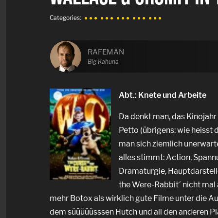
Categories:
● ● ●
● ● ●
● ● ●
● ● ●
● ● ●
RAFEMAN
Big Kahuna
Abt.: Knete und Arbeite
Da denkt man, das Kinojahr
Petto (übrigens: wie heisst
man sich ziemlich unerwarte
alles stimmt: Action, Spann
Dramaturgie, Hauptdarstelle
the Were-Rabbit´ nicht mal
mehr Botox als wirklich gute Filme unter die A
dem süüüüüsssen Hutch und all den anderen Pl