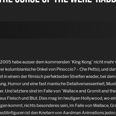
 2005 habe ausser dem kommenden ´King Kong´ nicht mehr vi
 der kolumbianische Onkel von Pinoccio? – Che Petto), und dan
t in einem der filmisch perfektesten Streifen wieder, bei dem
ung, Humor und eine fast manische Detailversessenheit, Musi
r. Und letztere sind im Falle von ´Wallace and Gromit and the
 aus Fleisch und Blut. Dies mag im heutigen Hollywood, wo e
ugen kommt, nichts besonderes sein, im Falle von Wallace, Gr
astilinfiguren ist den Knetern von Aardman Animations jedo