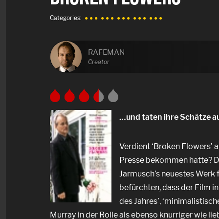
Categories:
● ● ●
● ● ●
● ● ●
● ● ●
● ● ●
RAFEMAN
Creator
…und taten ihre Schätze au
Verdient ‘Broken Flowers’ al
Presse bekommen hatte? Da 
Jarmusch’s neuestes Werk f
befürchten, dass der Film in
des Jahres’, ‘minimalistisch
Murray in der Rolle als ebenso knurriger wie li