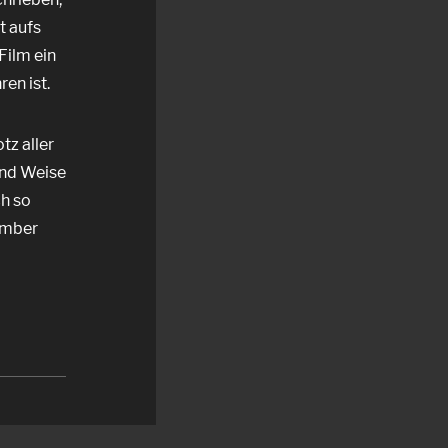
t aufs
Film ein
en ist.
tz aller
und Weise
ch so
ember