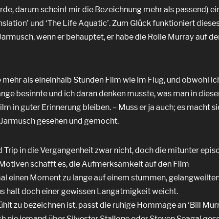
rde, darum scheint mir die Bezeichnung mehr als passend) ei
anslation’ und ‘The Life Aquatic’. Zum Glück funktioniert dies
Jarmusch, wenn er behauptet, er habe die Rolle Murray auf de
mehr als eineinhalb Stunden Film wie im Flug, und obwohl ic
änge besinnte und ich daran denken musste, was man in dieser
ilm in guter Erinnerung bleiben. – Muss er ja auch; es macht si
im Jarmusch gesehen und gemocht.
d Trip in die Vergangenheit zwar nicht, doch die mitunter epi
otiven schafft es, die Aufmerksamkeit auf den Film
al einen Moment zu lange auf einem stummen, gelangweilten 
us halt doch einer gewissen Langatmigkeit weicht.
ühlt zu bezeichnen ist, passt die ruhige Hommage an ‘Bill Mur
ch nie jemand über Silvester Stallone oder Steven Seagal ges