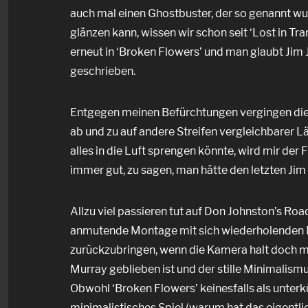
auch mal einen Ghostbuster, der so genannt wu
glänzen kann, wissen wir schon seit ‘Lost in Tr
erneut in ‘Broken Flowers’ und man glaubt Jim 
geschrieben.
Entgegen meinen Befürchtungen vergingen die 
ab und zu auf andere Streifen vergleichbarer L
alles in die Luft sprengen könnte, wird mir der F
immer gut, zu sagen, man hätte den letzten J
Allzu viel passieren tut auf Don Johnston’s Roa
anmutende Montage mit sich wiederholenden M
zurückzubringen, wenn die Kamera halt doch m
Murray geblieben ist und der stille Minimalism
Obwohl ‘Broken Flowers’ keinesfalls als unterk
minimalistisches Spiel (warum hat das eigentli