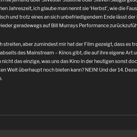
en Jahreszeit, ich glaube man nennt sie ‘Herbst’, wie die Faus
sch und trotz eines an sich unbefriedigendem Ende lässt der 
ieder geradewegs auf Bill Murrays Performance zurückzuführ
h streiten, aber zumindest mir hat der Film gezeigt, dass es tro
bseits des Mainstream – Kinos gibt, die auf ihre eigene Art 
 nicht das einzige, was uns das Kino in der heutigen sonst do
ten Welt überhaupt noch bieten kann? NEIN! Und der 14. Dez
.