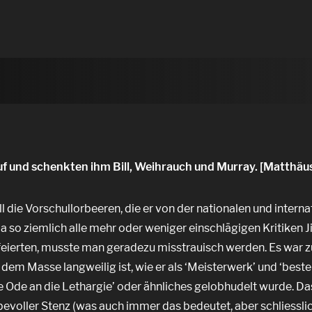
f und schenkten ihm Bill, Weihrauch und Murray. [Matthäus 
l die Vorschullorbeeren, die er von der nationalen und intern
so ziemlich alle mehr oder weniger einschlägigen Kritiken 
eierten, musste man geradezu misstrauisch werden. Es war z
 dem Masse langweilig ist, wie er als ‘Meisterwerk’ und ‘beste
e Ode an die Lethargie’ oder ähnliches gelobhudelt wurde. Das
ebevoller Stenz (was auch immer das bedeutet, aber schliessli