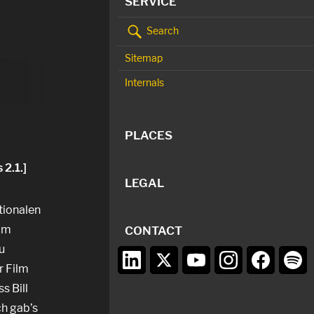
SERVICE
Search
Sitemap
Internals
PLACES
2.1.]
LEGAL
ationalen
Jim
CONTACT
u
r Film
s Bill
ch gab’s