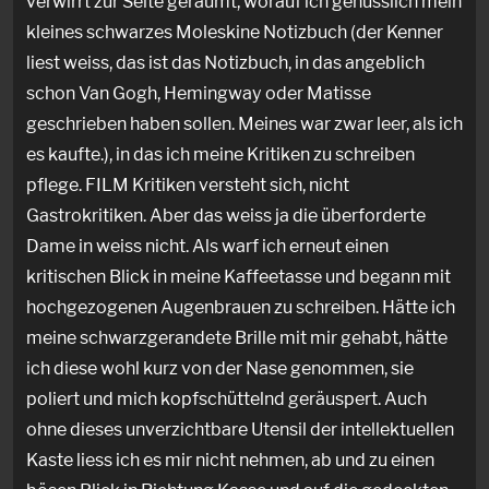
verwirrt zur Seite geräumt, worauf ich genüsslich mein
kleines schwarzes Moleskine Notizbuch (der Kenner
liest weiss, das ist das Notizbuch, in das angeblich
schon Van Gogh, Hemingway oder Matisse
geschrieben haben sollen. Meines war zwar leer, als ich
es kaufte.), in das ich meine Kritiken zu schreiben
pflege. FILM Kritiken versteht sich, nicht
Gastrokritiken. Aber das weiss ja die überforderte
Dame in weiss nicht. Als warf ich erneut einen
kritischen Blick in meine Kaffeetasse und begann mit
hochgezogenen Augenbrauen zu schreiben. Hätte ich
meine schwarzgerandete Brille mit mir gehabt, hätte
ich diese wohl kurz von der Nase genommen, sie
poliert und mich kopfschüttelnd geräuspert. Auch
ohne dieses unverzichtbare Utensil der intellektuellen
Kaste liess ich es mir nicht nehmen, ab und zu einen