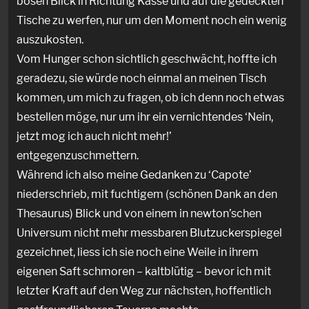
bösen Blick in Richtung Kasse und auf die gedeckten
Tische zu werfen, nur um den Moment noch ein wenig
auszukosten.
Vom Hunger schon sichtlich geschwächt, hoffte ich
geradezu, sie würde noch einmal an meinen Tisch
kommen, um mich zu fragen, ob ich denn noch etwas
bestellen möge, nur um ihr ein vernichtendes ‘Nein,
jetzt mog ich auch nicht mehr!’
entgegenzuschmettern.
Während ich also meine Gedanken zu ‘Capote’
niederschrieb, mit fuchtigem (schönen Dank an den
Thesaurus) Blick und von einem in newton’schen
Universum nicht mehr messbaren Blutzuckerspiegel
gezeichnet, liess ich sie noch eine Weile in ihrem
eigenen Saft schmoren – kaltblütig – bevor ich mit
letzter Kraft auf den Weg zur nächsten, hoffentlich