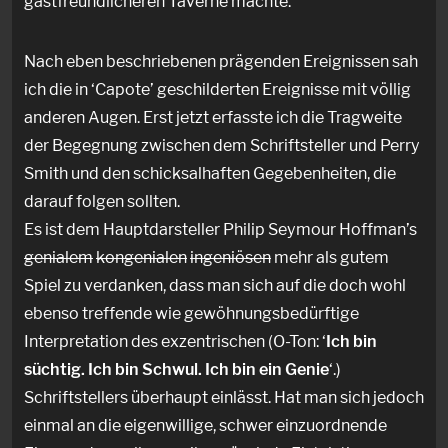
gastfreundlicheren Taverne machte.
Nach eben beschriebenen prägenden Ereignissen sah
ich die in ‘Capote’ geschilderten Ereignisse mit völlig
anderen Augen. Erst jetzt erfasste ich die Tragweite
der Begegnung zwischen dem Schriftsteller und Perry
Smith und den schicksalhaften Gegebenheiten, die
darauf folgen sollten.
Es ist dem Hauptdarsteller Philip Seymour Hoffman’s
genialem
kongenialen
ingeniösen
mehr als gutem
Spiel zu verdanken, dass man sich auf die doch wohl
ebenso treffende wie gewöhnungsbedürftige
Interpretation des exzentrischen (O-Ton: ‘
Ich bin
süchtig. Ich bin Schwul. Ich bin ein Genie
‘.)
Schriftstellers überhaupt einlässt. Hat man sich jedoch
einmal an die eigenwillige, schwer einzuordnende