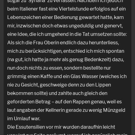
sogar zu ‘Syriana’ zu verfassen. Nachdem ich jedoch
beim Italiener fast eine Viertelstunde erfolglos auf ein
Lebenszeichen einer Bedienung gewartet hatte, kam
mir, inzwischen doch etwas ungeduldig und genervt,
eine Idee, die ich umgehend in die Tat umsetzen sollte:
Als sich die Frau Oberin endlich dazu herunterliess,
mich zu berücksichtigen, entschied ich mich spontan
(na gut, ich hatte ja mehr als genug Bedenkzeit) dazu,
nun doch nichts zu essen, sondern bestellte nur
grimmig einen Kaffe und ein Glas Wasser (welches ich
nie zu Gesicht, geschweige denn zu den Lippen
bekommen sollte) und zahlte auch gleich den
geforderten Betrag – auf den Rappen genau, weil es
laut angaben der Kellnerin gerade zu wenig Münzgeld
im Umlauf war.
Die Essutensilien vor mir wurden daraufhin leicht