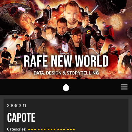
RAFE NEW WORLD
DATA, DESIGN & STORYTELLING
2006-3-11
CAPOTE
Categories:
● ● ●
● ● ●
● ● ●
● ● ●
● ● ●