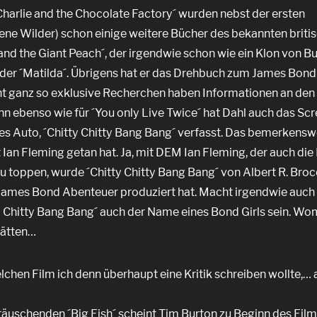
harlie and the Chocolate Factory´ wurden nebst der ersten
ene Wilder) schon einige weitere Bücher des bekannten briti
nd the Giant Peach´, der irgendwie schon wie ein Klon von B
er ´Matilda´. Übrigens hat er das Drehbuch zum James Bond 
cht ganz so exklusive Recherchen haben Informationen an den
nn ebenso wie für ´You only Live Twice´ hat Dahl auch das Sc
des Auto, ´Chitty Chitty Bang Bang´ verfasst. Das bemerkensw
Ian Fleming getan hat. Ja, mit DEM Ian Fleming, der auch di
 toppen, wurde ´Chitty Chitty Bang Bang´ von Albert R. Broc
James Bond Abenteuer produziert hat. Macht irgendwie auch 
 Chitty Bang Bang´ auch der Name eines Bond Girls sein. Wom
hätten…
chen Film ich denn überhaupt eine Kritik schreiben wollte,… a
uschenden ´Big Fish´ scheint Tim Burton zu Beginn des Film