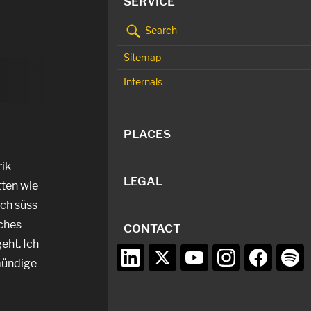
SERVICE
Search
Sitemap
Internals
PLACES
rik
LEGAL
tten wie
ich süss
iches
CONTACT
eht. Ich
 mündige