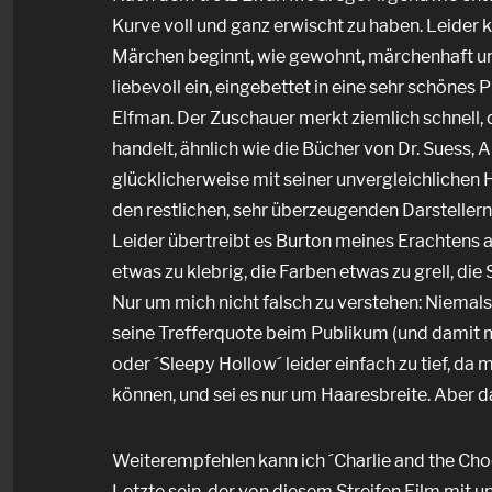
Kurve voll und ganz erwischt zu haben. Leider ka
Märchen beginnt, wie gewohnt, märchenhaft und
liebevoll ein, eingebettet in eine sehr schöne
Elfman. Der Zuschauer merkt ziemlich schnell, 
handelt, ähnlich wie die Bücher von Dr. Suess, 
glücklicherweise mit seiner unvergleichlichen
den restlichen, sehr überzeugenden Darstellern
Leider übertreibt es Burton meines Erachtens a
etwas zu klebrig, die Farben etwas zu grell, di
Nur um mich nicht falsch zu verstehen: Niemals
seine Trefferquote beim Publikum (und damit me
oder ´Sleepy Hollow´ leider einfach zu tief, da
können, und sei es nur um Haaresbreite. Aber d
Weiterempfehlen kann ich ´Charlie and the Choc
Letzte sein, der von diesem Streifen Film mit u