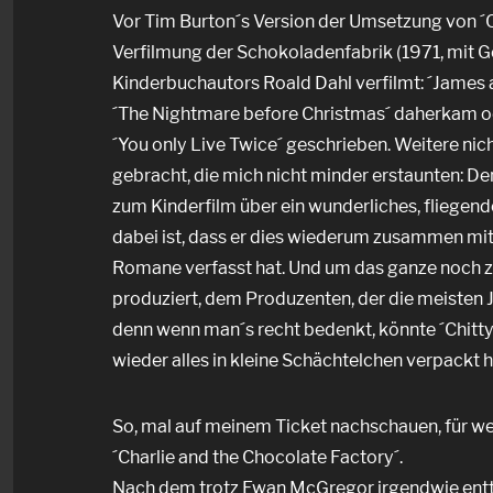
Vor Tim Burton´s Version der Umsetzung von ´C
Verfilmung der Schokoladenfabrik (1971, mit G
Kinderbuchautors Roald Dahl verfilmt: ´James a
´The Nightmare before Christmas´ daherkam od
´You only Live Twice´ geschrieben. Weitere ni
gebracht, die mich nicht minder erstaunten: De
zum Kinderfilm über ein wunderliches, fliegen
dabei ist, dass er dies wiederum zusammen mit 
Romane verfasst hat. Und um das ganze noch zu
produziert, dem Produzenten, der die meisten 
denn wenn man´s recht bedenkt, könnte ´Chitty
wieder alles in kleine Schächtelchen verpackt 
So, mal auf meinem Ticket nachschauen, für wel
´Charlie and the Chocolate Factory´.
Nach dem trotz Ewan McGregor irgendwie enttä