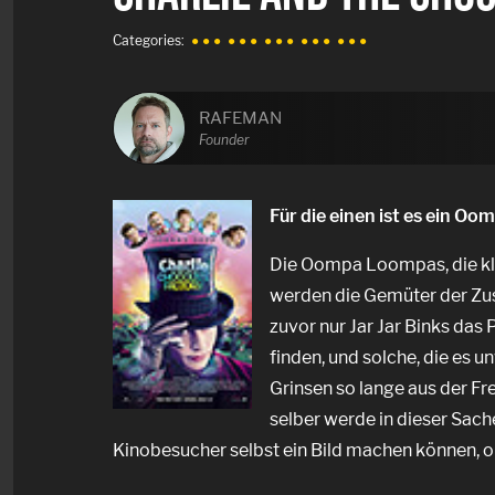
Categories:
● ● ●
● ● ●
● ● ●
● ● ●
● ● ●
RAFEMAN
Founder
Für die einen ist es ein O
Die Oompa Loompas, die kle
werden die Gemüter der Zus
zuvor nur Jar Jar Binks das 
finden, und solche, die es 
Grinsen so lange aus der Fr
selber werde in dieser Sache
Kinobesucher selbst ein Bild machen können, o