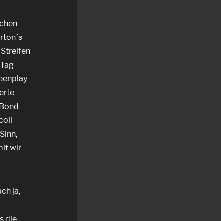
schen
urton´s
Streifen
 Tag
reenplay
erte
e Bond
coli
Sinn,
it wir
ch ja,
s die