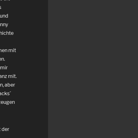
s
 und
anny
hichte
men mit
en.
 mir
anz mit.
n, aber
acks´
rzeugen
t der