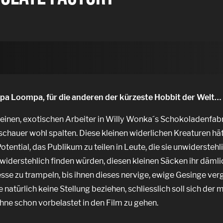
ompa Loompa, für die anderen der kürzeste Hobbit der Welt…
inen, exotischen Arbeiter in Willy Wonka´s Schokoladenfab
chauer wohl spalten. Diese kleinen widerlichen Kreaturen hä
Potential, das Publikum zu teilen in Leute, die sie unwiderstehl
unwiderstehlich finden würden, diesen kleinen Säcken ihr däml
esse zu trampeln, bis ihnen dieses nervige, ewige Gesinge verg
 natürlich keine Stellung beziehen, schliesslich soll sich der
hne schon vorbelastet in den Film zu gehen.