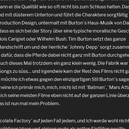
nn er die Qualität wie so oft nicht bis zum Schluss halten. Da
 mit düsterem Unterton und führt die Charaktere sorgfältig
s Production Design, untermalt mit Burton´s Haus-Musik von D
dass es sich bei der Story über eine typische moralische Gesc
Alois Carigiet oder Wilhelm Bush. Tim Burton setzt das ganze
 Handschrift um und der herrliche ´Johnny Depp´ sorgt zusam
 dafür, dass die Pferde dabei nicht ganz mit Burton durchgeh
uch dieses Mal trotzdem ein ganz klein wenig. Die Fabrik war
e Songs zu süss… und irgendwie kam der Rest des Films nicht g
 möchte ich etwas gegen den einzigartigen Stil Burton´s sage
ine ich primär mich, mich, mich) ist mit ´Batman´, ´Mars Att
 mich seine meisten Filme eben nicht auf der ganzen Linie übe
as ist nun mal mein Problem.
olate Factory´ auf jeden Fall jedem, und ich werde wohl nich
nzähligen Ideen und einigen mehr als netten Einfällen positiv