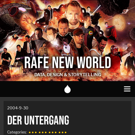
RAFE NEW WORLD
DATA, DESIGN & STORYTELLING
2004-9-30
DER UNTERGANG
Categories:
● ● ●
● ● ●
● ● ●
● ● ●