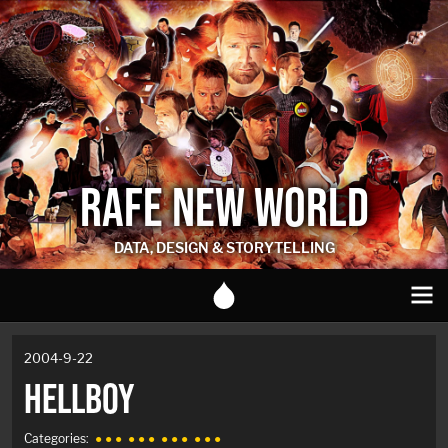
RAFE NEW WORLD
DATA, DESIGN & STORYTELLING
2004-9-22
HELLBOY
Categories:
● ● ●
● ● ●
● ● ●
● ● ●