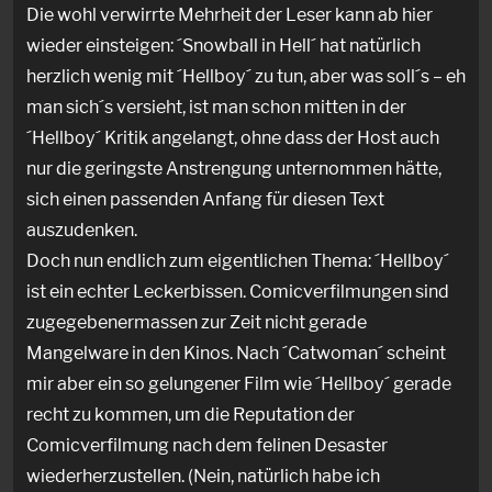
Die wohl verwirrte Mehrheit der Leser kann ab hier
wieder einsteigen: ´Snowball in Hell´ hat natürlich
herzlich wenig mit ´Hellboy´ zu tun, aber was soll´s – eh
man sich´s versieht, ist man schon mitten in der
´Hellboy´ Kritik angelangt, ohne dass der Host auch
nur die geringste Anstrengung unternommen hätte,
sich einen passenden Anfang für diesen Text
auszudenken.
Doch nun endlich zum eigentlichen Thema: ´Hellboy´
ist ein echter Leckerbissen. Comicverfilmungen sind
zugegebenermassen zur Zeit nicht gerade
Mangelware in den Kinos. Nach ´Catwoman´ scheint
mir aber ein so gelungener Film wie ´Hellboy´ gerade
recht zu kommen, um die Reputation der
Comicverfilmung nach dem felinen Desaster
wiederherzustellen. (Nein, natürlich habe ich