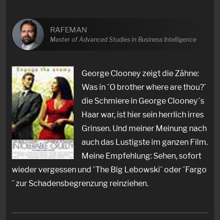
RAFEMAN
Master of Advanced Studies in Business Intelligence
George Clooney zeigt die Zähne:
Was in ´O brother where are thou?´
die Schmiere in George Clooney´s
Haar war, ist hier sein herrlich irres
Grinsen. Und meiner Meinung nach
auch das Lustigste im ganzen Film.
Meine Empfehlung: Sehen, sofort
wieder vergessen und ´The Big Lebowski´ oder ´Fargo
´ zur Schadensbegrenzung reinziehen.