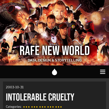
RAFE NEW WORLD
DATA, DESIGN & STORYTELLING
2003-10-31
INTOLERABLE CRUELTY
Categories:
● ● ●
● ● ●
● ● ●
● ● ●
● ● ●