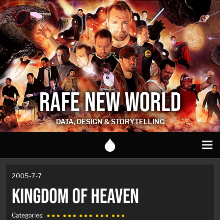
RAFE NEW WORLD
DATA, DESIGN & STORYTELLING
2005-7-7
KINGDOM OF HEAVEN
Categories:
● ● ●
● ● ●
● ● ●
● ● ●
● ● ●