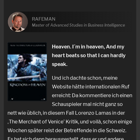
RAFEMAN
Master of Advanced Studies in Business Intelligence
Heaven. I´m in heaven, And my
heart beats so that I can hardly
speak.
Und ich dachte schon, meine
Website hätte internationalen Ruf
erreicht: Da kommentiere ich einen
Schauspieler mal nicht ganz so
nett wie üblich, in diesem Fall Lorenzo Lamas in der
‚The Merchant of Venice’ Kritik, und voilà, schon einige
Wochen später reist der Betreffende in die Schweiz.
Es hat sich dann herausgestellt, dass er und andere