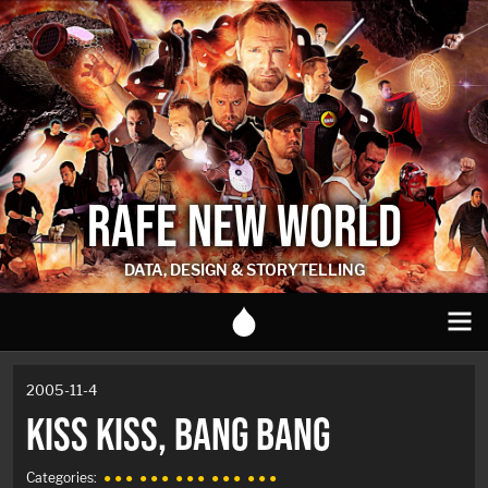
RAFE NEW WORLD
DATA, DESIGN & STORYTELLING
2005-11-4
KISS KISS, BANG BANG
Categories:
● ● ●
● ● ●
● ● ●
● ● ●
● ● ●