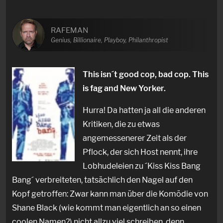
RAFEMAN
Genius, Billionaire, Playboy, Philanthropist
This isn´t good cop, bad cop. This
is fag and New Yorker.
Hurra! Da hatten ja all die anderen
Kritiken, die zu etwas
angemessenerer Zeit als der
Pflock, der sich Host nennt, ihre
Lobhudeleien zu ´Kiss Kiss Bang
Bang´ verbreiteten, tatsächlich den Nagel auf den
Kopf getroffen: Zwar kann man über die Komödie von
Shane Black (wie kommt man eigentlich an so einen
coolen Namen?) nicht allzu viel schreiben, denn