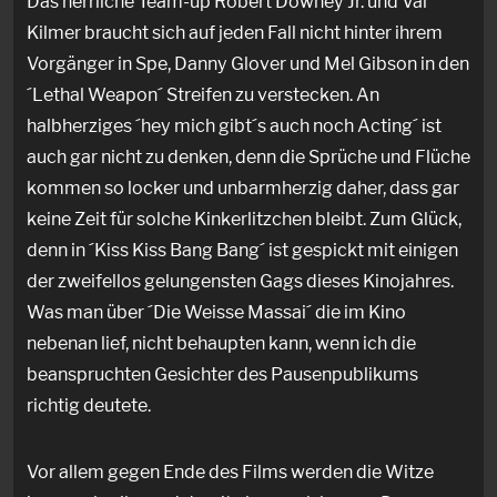
Das herrliche Team-up Robert Downey Jr. und Val
Kilmer braucht sich auf jeden Fall nicht hinter ihrem
Vorgänger in Spe, Danny Glover und Mel Gibson in den
´Lethal Weapon´ Streifen zu verstecken. An
halbherziges ´hey mich gibt´s auch noch Acting´ ist
auch gar nicht zu denken, denn die Sprüche und Flüche
kommen so locker und unbarmherzig daher, dass gar
keine Zeit für solche Kinkerlitzchen bleibt. Zum Glück,
denn in ´Kiss Kiss Bang Bang´ ist gespickt mit einigen
der zweifellos gelungensten Gags dieses Kinojahres.
Was man über ´Die Weisse Massai´ die im Kino
nebenan lief, nicht behaupten kann, wenn ich die
beanspruchten Gesichter des Pausenpublikums
richtig deutete.
Vor allem gegen Ende des Films werden die Witze