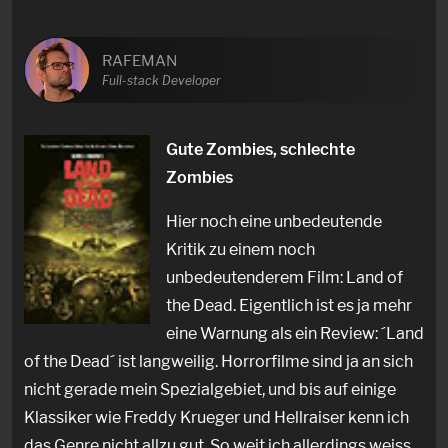
RAFEMAN
Full-stack Developer
Gute Zombies, schlechte
Zombies
Hier noch eine unbedeutende
Kritik zu einem noch
unbedeutenderem Film: Land of
the Dead. Eigentlich ist es ja mehr
eine Warnung als ein Review: ´Land
of the Dead´ ist langweilig. Horrorfilme sind ja an sich
nicht gerade mein Spezialgebiet, und bis auf einige
Klassiker wie Freddy Krueger und Hellraiser kenn ich
das Genre nicht allzu gut. So weit ich allerdings weiss,