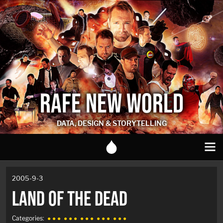
RAFE NEW WORLD
DATA, DESIGN & STORYTELLING
2005-9-3
LAND OF THE DEAD
Categories:
● ● ●
● ● ●
● ● ●
● ● ●
● ● ●