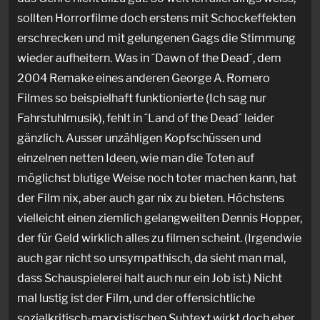
sollten Horrorfilme doch erstens mit Schockeffekten
erschrecken und mit gelungenen Gags die Stimmung
wieder aufheitern. Was in ´Dawn of the Dead´, dem
2004 Remake eines anderen George A. Romero
Filmes so beispielhaft funktionierte (Ich sag nur
Fahrstuhlmusik), fehlt in ´Land of the Dead´ leider
gänzlich. Ausser unzähligen Kopfschüssen und
einzelnen netten Ideen, wie man die Toten auf
möglichst blutige Weise noch toter machen kann, hat
der Film nix, aber auch gar nix zu bieten. Höchstens
vielleicht einen ziemlich gelangweilten Dennis Hopper,
der für Geld wirklich alles zu filmen scheint. (Irgendwie
auch gar nicht so unsympathisch, da sieht man mal,
dass Schauspielerei halt auch nur ein Job ist.) Nicht
mal lustig ist der Film, und der offensichtliche
sozialkritisch-marxistischen Subtext wirkt doch eher