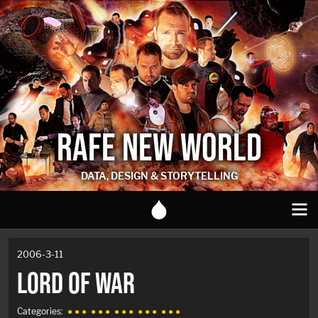
RAFE NEW WORLD
DATA, DESIGN & STORYTELLING
2006-3-11
LORD OF WAR
Categories:
● ● ●
● ● ●
● ● ●
● ● ●
● ● ●