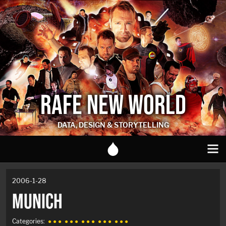
RAFE NEW WORLD
DATA, DESIGN & STORYTELLING
2006-1-28
MUNICH
Categories:
● ● ●
● ● ●
● ● ●
● ● ●
● ● ●