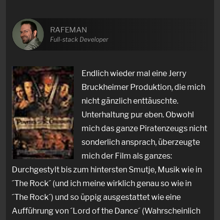
RAFEMAN
Full-stack Developer
Endlich wieder mal eine Jerry
Bruckheimer Produktion, die mich
nicht gänzlich enttäuschte.
Unterhaltung pur eben. Obwohl
mich das ganze Piratenzeugs nicht
sonderlich ansprach, überzeugte
mich der Film als ganzes:
Durchgestylt bis zum hintersten Smutje, Musik wie in
´The Rock´ (und ich meine wirklich genau so wie in
´The Rock´) und so üppig ausgestattet wie eine
Aufführung von ´Lord of the Dance´ (Wahrscheinlich