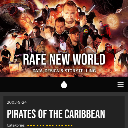
RAFE NEW WORLD
DATA, DESIGN & STORYTELLING
2003-9-24
PIRATES OF THE CARIBBEAN
Categories:
● ● ●
● ● ●
● ● ●
● ● ●
● ● ●