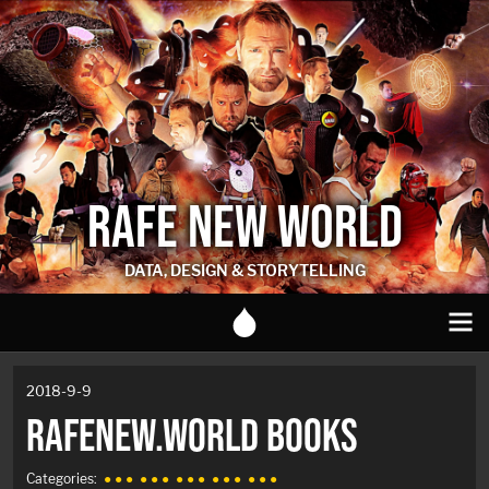
RAFE NEW WORLD
DATA, DESIGN & STORYTELLING
2018-9-9
RAFENEW.WORLD BOOKS
Categories:
● ● ●
● ● ●
● ● ●
● ● ●
● ● ●