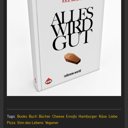
Tags:
Books
Buch
Bücher
Cheese
Emojis
Hamburger
Käse
Liebe
Pizza
Sinn des Lebens
Veganer