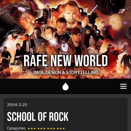
RAFE NEW WORLD
DATA, DESIGN & STORYTELLING
2004-3-20
SCHOOL OF ROCK
Categories:
● ● ●
● ● ●
● ● ●
● ● ●