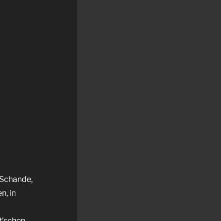
e Schande,
n, in
t’schen