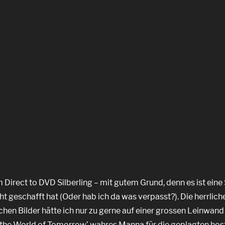
m Direct to DVD Silberling – mit gutem Grund, denn es ist ein
t geschafft hat (Oder hab ich da was verpasst?). Die herrliche
en Bilder hätte ich nur zu gerne auf einer grossen Leinwand
 the World of Tomorrow’ wahres Manna für die geplagten hos