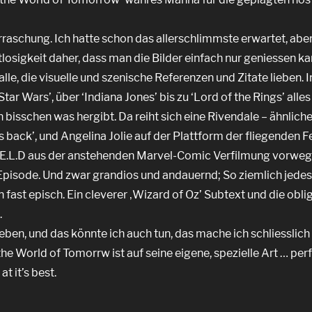
raschung. Ich hatte schon das allerschlimmste erwartet, aber
losigkeit daher, dass man die Bilder einfach nur geniessen ka
alle, die visuelle und szenische Referenzen und Zitate lieben. I
r Wars’, über ‘Indiana Jones’ bis zu ‘Lord of the Rings’ alles
 bisschen was hergibt. Da reiht sich eine Rivendale – ähnliche
s back’, und Angelina Jolie auf der Plattform der fliegenden 
I.E.L.D aus der anstehenden Marvel-Comic Verfilmung vorweg
 Episode. Und zwar grandios und andauernd; So ziemlich jedes
 fast episch. Ein cleverer ‚Wizard of Oz’ Subtext und die obli
.
eben, und das könnte ich auch tun, das mache ich schliesslich
he World of Tomorrw ist auf seine eigene, spezielle Art … perf
t it’s best.