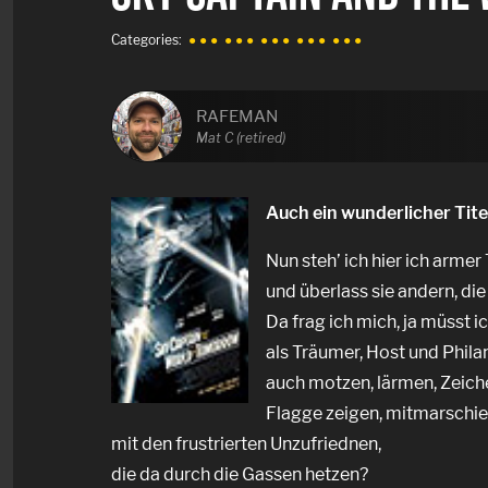
Categories:
● ● ●
● ● ●
● ● ●
● ● ●
● ● ●
RAFEMAN
Mat C (retired)
Auch ein wunderlicher Tite
Nun steh’ ich hier ich armer 
und überlass sie andern, die
Da frag ich mich, ja müsst i
als Träumer, Host und Phila
auch motzen, lärmen, Zeich
Flagge zeigen, mitmarschie
mit den frustrierten Unzufriednen,
die da durch die Gassen hetzen?