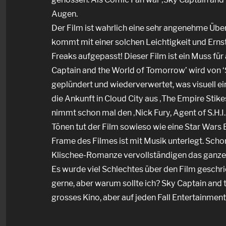
Augen.
Der Film ist wahrlich eine sehr angenehme Über
kommt mit einer solchen Leichtigkeit und Ernst
Freaks aufgepasst! Dieser Film ist ein Muss für 
Captain and the World of Tomorrow’ wird von ‘Sta
geplündert und wiederverwertet, was visuell ein
die Ankunft in Cloud City aus ‚The Empire Stike
nimmt schon mal den ‚Nick Fury, Agent of S.H.
Tönen tut der Film sowieso wie eine Star Wars
Frame des Filmes ist mit Musik unterlegt. Schon
Klischee-Romanze vervollständigen das ganze
Es wurde viel Schlechtes über den Film geschri
gerne, aber warum sollte ich? Sky Captain and t
grosses Kino, aber auf jeden Fall Entertainment a