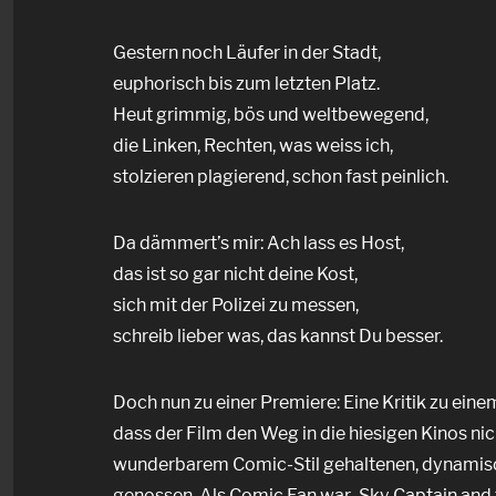
Gestern noch Läufer in der Stadt,
euphorisch bis zum letzten Platz.
Heut grimmig, bös und weltbewegend,
die Linken, Rechten, was weiss ich,
stolzieren plagierend, schon fast peinlich.
Da dämmert’s mir: Ach lass es Host,
das ist so gar nicht deine Kost,
sich mit der Polizei zu messen,
schreib lieber was, das kannst Du besser.
Doch nun zu einer Premiere: Eine Kritik zu eine
dass der Film den Weg in die hiesigen Kinos nich
wunderbarem Comic-Stil gehaltenen, dynamisch
genossen. Als Comic Fan war ‚Sky Captain and