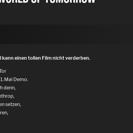
l kann einen tollen Film nicht verderben.
Tor
 1. Mai Demo.
ch denn,
nthrop,
en setzen,
ren,