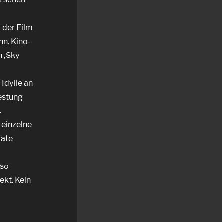
 der Film
nn. Kino-
n ‚Sky
 Idylle an
Festung
.
 einzelne
gate
 so
ekt. Kein