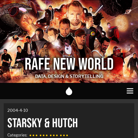
RAFE NEW WORLD
DATA, DESIGN & STORYTELLING
2004-4-10
STARSKY & HUTCH
Categories:
● ● ●
● ● ●
● ● ●
● ● ●