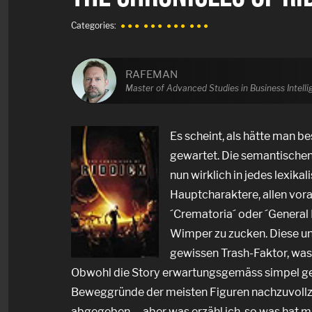
Categories:
● ● ●
● ● ●
● ● ●
● ● ●
RAFEMAN
Master of Advanced Studies in Business Intell
Es scheint, als hätte man b
gewartet. Die semantischen 
nun wirklich in jedes lexika
Hauptcharaktere, allen vora
´Crematoria´ oder ´General 
Wimper zu zucken. Diese ung
gewissen Trash-Faktor, was 
Obwohl die Story erwartungsgemäss simpel gest
Beweggründe der meisten Figuren nachzuvollzi
abgegeben,… aber was erzähl ich, so was hat mi