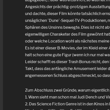
Angesichts der prächtig-protzigen Ausstattun
und dachte, dieser Film könnte tatsächlich erns
unsäglichen ´Dune´-Sequel-TV-Produktionen, mer
Sphären des Unsinns bewegte. Dies ist nicht a
eigenwilligen Charaketer des Film gewöhnt hatt
oder welche Location wohl als nächstes mein
Es ist einer dieser B-Movies, der im Kleid ein
halt schon eine gute Figur (wenn ich nur mal 
Leider schafft es dieser Trash Bonus nicht, den 
Takt, dass das anfängliche Amusement leider 
angemessenen Schluss abgeschmeckt, so dass m
Zum Abschluss zwei Gründe, warum eigentlich j
1. Wann sieht man schon mal Judi Dench und Vin
2. Das Science Fiction Genre ist in den Kinos in 