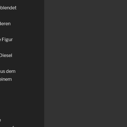
eblendet
deren
e Figur
Diesel
 aus dem
 einem
e