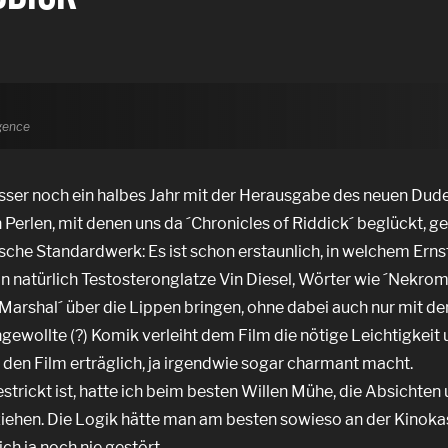
igence
esser noch ein halbes Jahr mit der Herausgabe des neuen Dud
Perlen, mit denen uns da ´Chronicles of Riddick´ beglückt, g
lische Standardwerk: Es ist schon erstaunlich, in welchem Erns
n natürlich Testosteronglatze Vin Diesel, Wörter wie ´Nekro
Marshal´ über die Lippen bringen, ohne dabei auch nur mit de
ewollte (?) Komik verleiht dem Film die nötige Leichtigkeit 
den Film erträglich, ja irgendwie sogar charmant macht.
rickt ist, hatte ich beim besten Willen Mühe, die Absichten
ehen. Die Logik hätte man am besten sowieso an der Kinoka
ch ja noch nie gestört.