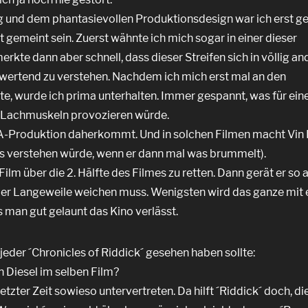
g und dem phantasievollen Produktionsdesign war ich erst g
t gemeint sein. Zuerst wähnte ich mich sogar in einer dieser
kte dann aber schnell, dass dieser Streifen sich in völlig an
bwertend zu verstehen. Nachdem ich mich erst mal an den
e, wurde ich prima unterhalten. Immer gespannt, was für ein
e Lachmuskeln provozieren würde.
er A-Produktion daherkommt. Und in solchen Filmen macht Vin 
was verstehen würde, wenn er dann mal was brummelt).
Film über die 2. Hälfte des Filmes zu retten. Dann gerät er so
der Langeweile weichen muss. Wenigsten wird das ganze mit
an gut gelaunt das Kino verlässt.
eder ´Chronicles of Riddick´ gesehen haben sollte:
 Diesel im selben Film?
letzter Zeit sowieso untervertreten. Da hilft ´Riddick´ doch, di