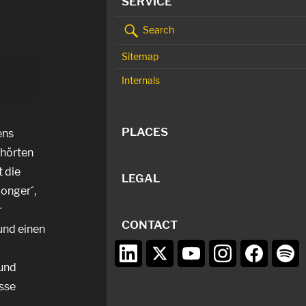
SERVICE
Search
Sitemap
Internals
PLACES
ens
ehörten
t die
LEGAL
monger´,
r
CONTACT
und einen
 und
sse