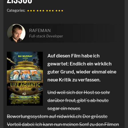
Categories:
● ● ●
● ● ●
● ● ●
● ● ●
RAFEMAN
Full-stack Developer
Auf diesen Film habe ich
gewartet: Endlich ein wirklich
guter Grund, wieder einmal eine
neue Kritik zu verfassen.
Und weil sich der Host so sehr
darüber freut, gibt´s ab heute
sogar ein neues
Bewertungssystem auf nidwirkli.ch: Der grösste
Vorteil dabei: Ich kann nun meinen Senf zu den Filmen