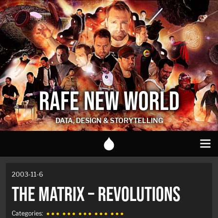
RAFE NEW WORLD
DATA, DESIGN & STORYTELLING
2003-11-6
THE MATRIX – REVOLUTIONS
Categories:
● ● ●
● ● ●
● ● ●
● ● ●
● ● ●