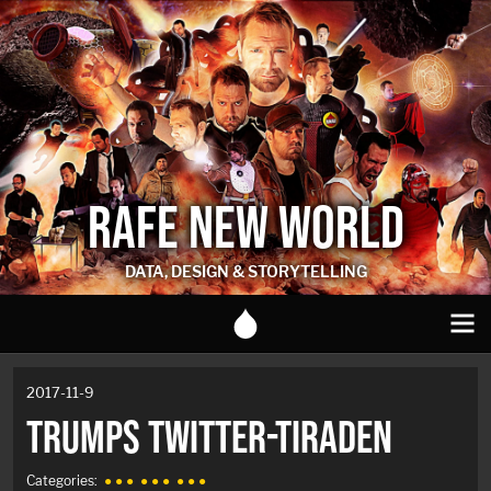
RAFE NEW WORLD
DATA, DESIGN & STORYTELLING
2017-11-9
TRUMPS TWITTER-TIRADEN
Categories:
● ● ●
● ● ●
● ● ●