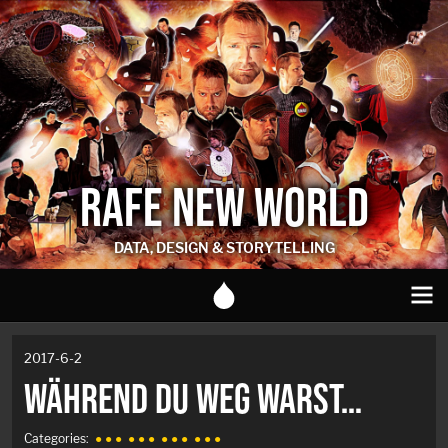
RAFE NEW WORLD
DATA, DESIGN & STORYTELLING
2017-6-2
WÄHREND DU WEG WARST…
Categories:
● ● ●
● ● ●
● ● ●
● ● ●