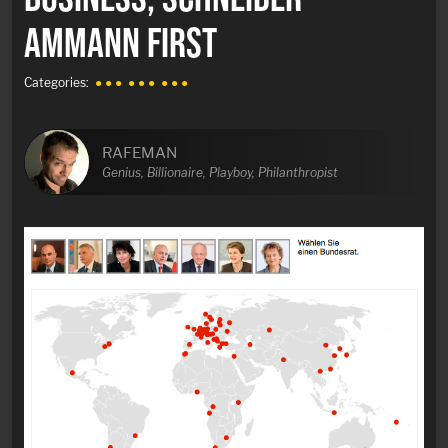
AMMANN FIRST
Categories:
● ● ●
● ● ●
● ● ●
RAFEMAN
Genius, Billionaire, Playboy, Philanthropist