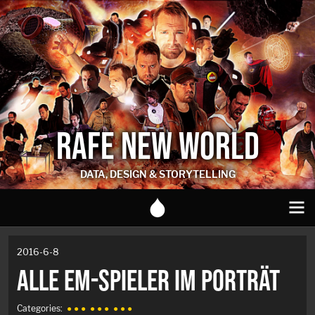
RAFE NEW WORLD
DATA, DESIGN & STORYTELLING
2016-6-8
ALLE EM-SPIELER IM PORTRÄT
Categories:
● ● ●
● ● ●
● ● ●